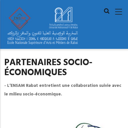
Skip
MAIN
to
NAVIGAT
main
content
Home
»
Partenaires socio-économiques
BREADCRUMB
PARTENAIRES SOCIO-
ÉCONOMIQUES
- L’ENSAM Rabat entretient une collaboration suivie avec
le milieu socio-économique.